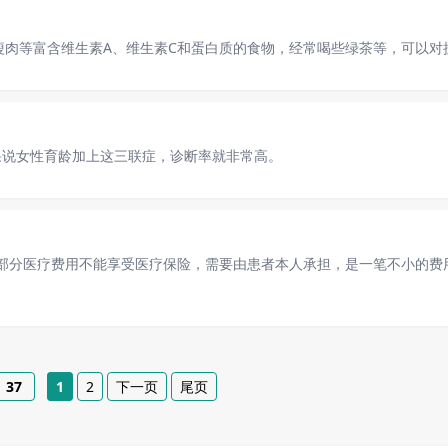
、瘦肉等富含维生素A、维生素C和蛋白质的食物，经常喝些绿茶等，可以
果说女性育龄加上这三联症，诊断率就非常高。
且这部分医疗费用不能享受医疗保险，需要由患者本人承担，是一笔不小的费用
37
1
2
下一页
尾页