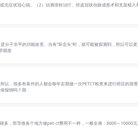
症状或无症状冠心病。（2）估测溶栓治疗、经皮冠状动脉成形术和支架植
，甚至是分子水平的功能改变。当有“坏念头”时，就可能被探测到，所以可以
能早期发
。所以，很多有条件的人都会每年定期做一次PETCT检查来进行癌症的筛
医保报销吗？我
多，而导致各个地方做pet-ct费用不一样，一般全身：6000～10000元