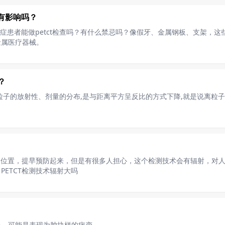
查有影响吗？
？的癌症患者能做petct检查吗？有什么禁忌吗？像假牙、金属钢板、支架，
金属医疗器械。
？
子的放射性、剂量的分布,是与距离平方呈反比的方式下降,就是说离粒子源
病的位置，提早预防起来，但是有很多人担心，这个检测技术会有辐射，对
ETCT检测技术辐射大吗
上，可能是表现为肿块样的病变。