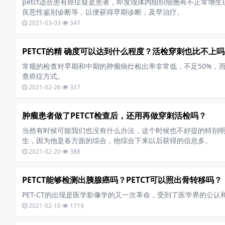
petct适合患有癌症疑是患者，即发现体内组织细胞有不正常增
良恶性鉴别诊断等，以便获得早期诊断，及早治疗。
2021-03-03
347
PETCT的精 确度可以达到什么程度？活检穿刺也比不上
常规的检查对早期和中期的肿瘤病灶检出率非常低，不足50%，而PE
查癌症方式。
2021-02-26
337
肿瘤患者做了PETCT检查后，还用再做穿刺活检吗？
当然有时候可能我们也没有什么办法，这个时候也不好提的特别明
生，因为他是各方面的综合，他综合下来以后获得的信息多。
2021-02-20
388
PETCT能够检测出胰腺癌吗？PETCT可以照出骨转移吗？
PET-CT的出现是医学影像学的又一次革命，受到了医学界的公认
2021-02-16
1719