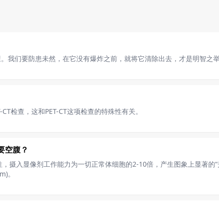
康。我们要防患未然，在它没有爆炸之前，就将它清除出去，才是明智之
-CT检查，这和PET-CT这项检查的特殊性有关。
需要空腹？
性，摄入显像剂工作能力为一切正常体细胞的2-10倍，产生图象上显著的
m)。