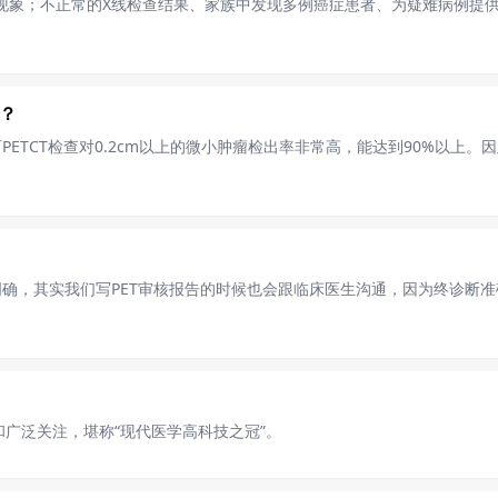
生现象；不正常的X线检查结果、家族中发现多例癌症患者、为疑难病例提
吗？
TCT检查对0.2cm以上的微小肿瘤检出率非常高，能达到90%以上。因
确，其实我们写PET审核报告的时候也会跟临床医生沟通，因为终诊断
和广泛关注，堪称“现代医学高科技之冠”。