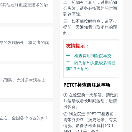
二、药物有半衰期，过期药物
入和其他冠脉血流重建术的治
会失效，请务必按预约的时间
到达医院。
三、如不能按时检查，请至少
提前一天通知我们取消您的预
约。
更早的发现病变。将两者的优
友情提示：
一、检查费用到医院再交
二、因为预约人数较多请提
前2-3天预约
查与预防。尤其是生活在上
PETCT检查前注意事项
① 在检查前一天禁酒、禁做剧
烈运动或者长时间运动，进清
淡饮食。
② 到医院进行PETCT检查前，
左右。全国各个地区的pet-
需带齐资料（病史记录、有关
情况、影像学检查资料如CT、
MRI、ECT等）备查。