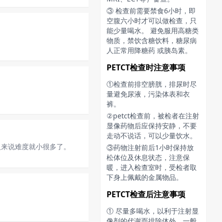
③ 检查前需要禁食6小时，即
空腹六小时才可以做检查，只
能少量喝水。 避免服用高糖类
物质，禁饮含糖饮料，糖尿病
人正常用降糖药 或胰岛素。
PETCT检查时注意事项
①检查前排空膀胱，排尿时尽
量避免尿液，污染体表和衣
裤。
②petct检查前，被检者在注射
显像药物后应保持安静，不要
走动不说话，可以少量饮水。
人来说难度就小很多了。
③药物注射前后1小时保持放
松体位及休息状态，注意保
暖，进入检查室时，受检者取
下身上佩戴的金属物品。
PETCT检查后注意事项
① 尽量多喝水，以利于注射显
像剂的代谢而排除体外，一般