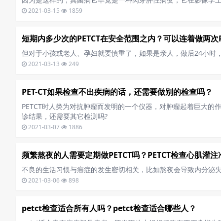
2021-03-15
1859
短期内多少次的PETCT在安全范围之内？可以连着做两次P
但对于小孩或老人、孕妇就要慎重了，如果是亲人，做后24小时
2021-03-13
249
PET-CT如果检查不出疾病的话，还需要做别的检查吗？
PETCT时人类为对抗肿瘤而发明的一个仪器，对肿瘤起着巨大的
诊结果，还需要其它检测吗?
2021-03-07
1886
频繁熬夜的人需要定期做PETCT吗？PETCT检查心肌灌
不良的生活习惯与癌症的发生密切相关，比如熬夜会导致内分泌
2021-03-06
898
petct检查适合所有人吗？petct检查适合哪些人？