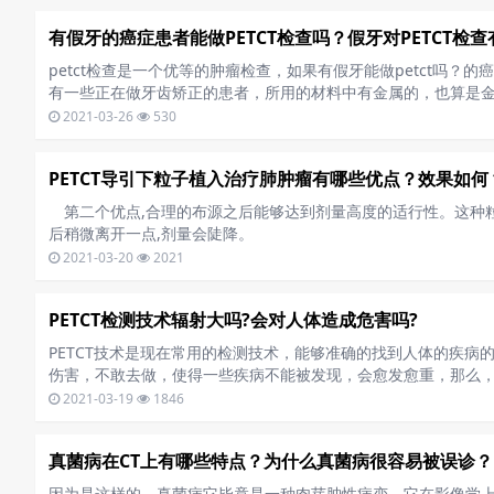
有假牙的癌症患者能做PETCT检查吗？假牙对PETCT检
petct检查是一个优等的肿瘤检查，如果有假牙能做petct吗
有一些正在做牙齿矫正的患者，所用的材料中有金属的，也算是
2021-03-26
530
PETCT导引下粒子植入治疗肺肿瘤有哪些优点？效果如何
第二个优点,合理的布源之后能够达到剂量高度的适行性。这种粒
后稍微离开一点,剂量会陡降。
2021-03-20
2021
PETCT检测技术辐射大吗?会对人体造成危害吗?
PETCT技术是现在常用的检测技术，能够准确的找到人体的疾
伤害，不敢去做，使得一些疾病不能被发现，会愈发愈重，那么，P
2021-03-19
1846
真菌病在CT上有哪些特点？为什么真菌病很容易被误诊？
因为是这样的，真菌病它毕竟是一种肉芽肿性病变，它在影像学