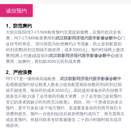
诚信预约
1、防范爽约
大部分医院PET-CT/MR检查预约无需提前缴费，且预约也完全免
费；PET-CT/MR检查费用到
武汉联影同济现代医学影像诊断中心
门
诊挂号时再交。 部分医院为杜绝爽约占号现象，防止提前配置的
药剂浪费(药剂过期就不能使用，成本3000元)，预约时须网上缴清
费用(网上代缴)或提前到
武汉联影同济现代医学影像诊断中心
缴清
费用；如爽约，将扣除3000元药剂成本费。
2、严控浪费
PET-CT是一项特殊高端检查，
武汉联影同济现代医学影像诊断中
心
需根据预约登记检查人数多少提前配置相应份数药剂(药剂过期
就不能使用，每份药剂成本3000元)，因此提前准备的药剂份数不
能多也不能少(多了会导致药剂极大浪费，少了会导致已提前预约
登记的患者因缺少药剂而无法检查)。 因此，同一个患者切勿多次
预约，更不可多处/多个地方预约，造成重复备份药剂而导致巨大
浪费和损失。预约一次收到短信后就表明预约成功了，再无需再次
或反复预约。有疑问联系专职客服微信 二十四小时随时留言或详
细咨询。