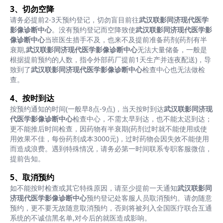
3、切勿空降
请务必提前2-3天预约登记，切勿盲目前往
武汉联影同济现代医学
影像诊断中心
。没有预约登记而空降致使
武汉联影同济现代医学影
像诊断中心
当班医生措手不及，也来不及提前准备药剂(药剂有半
衰期,
武汉联影同济现代医学影像诊断中心
无法大量储备，一般是
根据提前预约的人数，指令外部药厂提前1天生产并连夜配送)，导
致到了
武汉联影同济现代医学影像诊断中心
检查中心也无法做检
查。
4、按时到达
按预约通知的时间(一般早8点-9点)，当天按时到达
武汉联影同济现
代医学影像诊断中心
检查中心，不需太早到达，也不能太迟到达；
更不能推后时间检查，因药物有半衰期(药剂过时就不能使用或使
用效果不佳，每份药剂成本3000元)，过时药物会因失效不能使用
而造成浪费。遇到特殊情况，请务必第一时间联系专职客服微信，
提前告知。
5、取消预约
如不能按时检查或其它特殊原因，请至少提前一天通知
武汉联影同
济现代医学影像诊断中心
预约登记处客服人员取消预约。请勿随意
预约，更不要无故随意取消预约，否则将被列入全国医疗联合互通
系统的不诚信黑名单,对今后的就医造成影响。