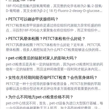
等等。
18F-FDG是指氟代脱氧葡萄糖，其完整的化学名称为2-氟-2-脱氧-
D-葡萄糖，英文全称为β-2-[ 18 F]-Fluoro-2-deoxy-D-glucose，
通常简称为18F-flurodeoxyglucose，即18F-FDG。
PETCT可以确诊甲状腺癌吗？
PETCT检查检查甲状腺癌是通过癌症组织代谢能力异常旺盛的特
点，示踪剂18F-FDG会大量聚集在癌症组织中，而正常组织中则
很少，这样很容易就区别出癌症组织和正常组织。如果是良性肿
PETCT风靡体检圈？PETCT体检有什么好处？
瘤，摄取量则处于癌症组织和正常组织之间。
PETCT风靡体检圈？PETCT体检有什么好处？近年来，PETCT风
靡体检圈，很多人都想知道为什么PET-CT检查能够这么快的得到
专家和检查者的认可，这主要是归功于它的检查优等原理。那么
pet-ct检查后的辐射对家人的影响大吗？
PETCT体检有什么好处呢？
pet-ct检查后是具有一定的辐射性的，因为pet-ct检查时注射的药
物有一定的辐射性，而且这种药物需要一段时间才能从体内完全
代谢，所以拍完pet-ct尽量要和患者保持一定的距离。
女性在月经期间能否做PETCT检查？会伤害身体吗？
PETCT是一种十分优等的影像学检查设备，PETCT在肿瘤的早期
诊断以及分期分型还有术后评估等多方面都发挥着重要的作用，
所以，大部分人都会每年定期做一次PETCT检查来进行癌症的预
为什么不同地方pet-ct检查价格不同？
防。PETCT检查是需要提前预约的，但是有些女性，预约时间刚
刚好事月经期间，我们都知道，女性月经期间身体是比较虚弱
pet-ct中心情况不同，首先，pet-ct设备为进口大型医疗器械，每
的，那么，女性在月经期间能否做PETCT检查？会伤害身体吗？
一台仪器的价格都要数千万人民币，加之高昂的维护费用，注定