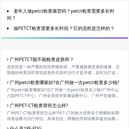
老年人做petct检查痛苦吗？petct检查需要多长时
间？
做PETCT检查需要多长时间？它的流程是怎样的？
广州PETCT能不能检查皮肤癌？
皮肤癌是一种严重的恶性肿瘤疾病，严重威胁着患者的健康，定
期做好检查及时发现皮肤癌并及时治疗才是关键，及时治疗皮肤
癌大大提高了皮肤癌的治愈系数、提高了皮肤癌的生存期。那
广州petct检查哪家好?在广州做一次petct检查多少钱?
么，皮肤癌应该怎样检查呢?PET/CT是现代很高等的检查设备，
检查癌症有很大的优势。那么，PET/CT能不能检查皮肤癌?
广州petct检查哪家好?在广州做一次petct检查多少钱?广州中山
六院PETCT中心、广州全景医学影像诊断中心、广州平安健康检
测中心、广州华侨医院、广州高尚医学影像体检PETCT中心、广
广州PET-CT检查肾癌怎么样?
州中医药大学金沙洲医院
广州PET-CT检查肾癌怎么样?PET-CT的较大优势在于肿瘤的初期
筛查诊断与治疗评估。具体包括：肿瘤的早期诊断和鉴别诊断，
肿瘤分期、复发的鉴别，肿瘤治疗方案的指导，肿瘤预后的评估
什么是18F-FDG