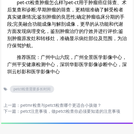
pet-ct
检查肿瘤怎么样?
pet-ct
用于肿瘤癌症筛查、术
后复查和诊断;早期肿瘤的筛查，更精细准确了解受检者
真实健康情况;鉴别肿瘤的良恶性;确定肿瘤临床分期的手
段;完美融合功能成像与解剖成像，更早的从功能和代谢
方面发现病理变化，鉴别肿瘤治疗的疗效并进行评价;鉴
别肿瘤原发灶和转移灶，准确显示病灶部位及范围，为治
疗保驾护航。
推荐医院：
广州中山六院
，
广州全景医学影像中心
，
广州平安健康检测中心
，
深圳华影医学影像诊断中心
，
深
圳云杉影和医学影像中心
petct检查需要多长时间
上一篇：
petmr检查与petct检查哪个更适合小孩做？
下一篇：
petct注意事项，做petct检查你必须要知道的注意事项