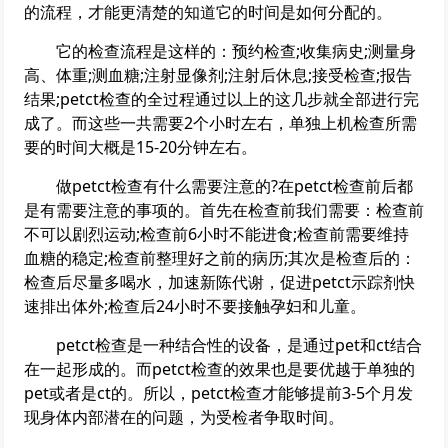
的流程，才能更清楚的知道它的时间是如何分配的。
它的检查流程是这样的：预约检查;收集病史;测量身
高、体重;测血糖;注射显像剂;注射后休息;接受检查;报告
结果;petct检查的全过程通过以上的这几步就全部进行完
成了。而这些一共需要2个小时左右，单独上机检查所需
要的时间大概是15-20分钟左右。
做petct检查有什么需要注意的?在petct检查前后都
是有需要注意的事项的。首先在检查前我们需要：检查前
不可以剧烈运动;检查前6小时不能进食;检查前需要维持
血糖的稳定;检查前整理好之前的病历;其次是检查后的：
检查后尽量多喝水，加速新陈代谢，促进petct示踪剂快
速排出体外;检查后24小时不要接触孕妇和儿童。
petct检查是一种结合性的设备，是通过pet和ct结合
在一起形成的。而petct检查的效果也是要优越于单独的
pet或者是ct的。所以，petct检查才能够提前3-5个月发
现身体内部潜在的问题，为受检者争取时间。