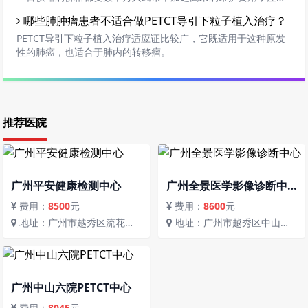
pet-ct价格不便宜。各家pet-ct中心实际情况是不一样的，设备不
哪些肺肿瘤患者不适合做PETCT导引下粒子植入治疗？
一样，专家也不一样，中心硬件设施不一样。设备越先机，引进
的价格就越高；知名的专家的薪资等也是不小的支出。
PETCT导引下粒子植入治疗适应证比较广，它既适用于这种原发
性的肺癌，也适合于肺内的转移瘤。
推荐医院
广州平安健康检测中心
广州全景医学影像诊断中
心
费用：
8500
元
费用：
8600
元
地址：广州市越秀区流花街
地址：广州市越秀区中山二
流花路117号
路80号省人民医院大门对面
广州中山六院PETCT中心
费用：
8045
元