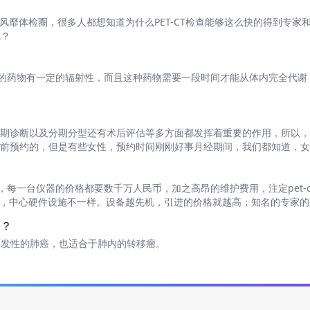
TCT风靡体检圈，很多人都想知道为什么PET-CT检查能够这么快的得到专
呢？
时注射的药物有一定的辐射性，而且这种药物需要一段时间才能从体内完全代谢，所
？
瘤的早期诊断以及分期分型还有术后评估等多方面都发挥着重要的作用，所以
需要提前预约的，但是有些女性，预约时间刚刚好事月经期间，我们都知道，
害身体吗？
疗器械，每一台仪器的价格都要数千万人民币，加之高昂的维护费用，注定pet-
一样，中心硬件设施不一样。设备越先机，引进的价格就越高；知名的专家
疗？
原发性的肺癌，也适合于肺内的转移瘤。