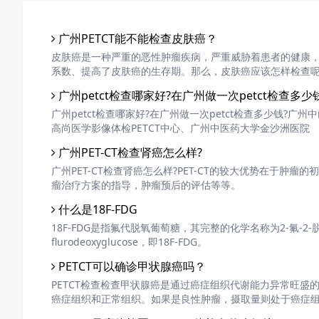
广州PETCT能不能检查皮肤癌？
皮肤癌是一种严重的恶性肿瘤疾病，严重威胁着患者的健康
系数、提高了皮肤癌的生存期。那么，皮肤癌应该怎样检查呢?P
广州petct检查哪家好?在广州做一次petct检查多少
广州petct检查哪家好?在广州做一次petct检查多少钱?
高尚医学影像体检PETCT中心、广州中医药大学金沙洲医院
广州PET-CT检查肾癌怎么样?
广州PET-CT检查肾癌怎么样?PET-CT的较大优势在于
瘤治疗方案的指导，肿瘤预后的评估等等。
什么是18F-FDG
18F-FDG是指氟代脱氧葡萄糖，其完整的化学名称为2-氟-2-脱氧-D-葡
flurodeoxyglucose，即18F-FDG。
PETCT可以确诊甲状腺癌吗？
PETCT检查检查甲状腺癌是通过癌症组织代谢能力异常旺盛
癌症组织和正常组织。如果是良性肿瘤，摄取量则处于癌症