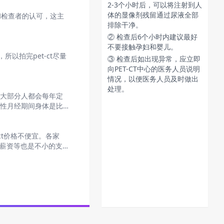
2-3个小时后，可以将注射到人
体的显像剂残留通过尿液全部
家和检查者的认可，这主
排除干净。
② 检查后6个小时内建议最好
不要接触孕妇和婴儿。
以拍完pet-ct尽量
③ 检查后如出现异常，应立即
向PET-CT中心的医务人员说明
情况，以便医务人员及时做出
处理。
，大部分人都会每年定
女性月经期间身体是比
ct价格不便宜。各家
的薪资等也是不小的支