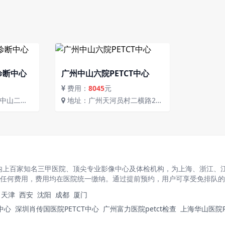
诊断中心
广州中山六院PETCT中心
费用：
8045
元
地址：广州天河员村二横路26
对面
号地铁5号线员村站C出口中山六
院核医学科
围内上百家知名三甲医院、顶尖专业影像中心及体检机构，为上海、浙江、
接收取任何费用，费用均在医院统一缴纳。通过提前预约，用户可享受免排队
天津
西安
沈阳
成都
厦门
中心
深圳肖传国医院PETCT中心
广州富力医院petct检查
上海华山医院P