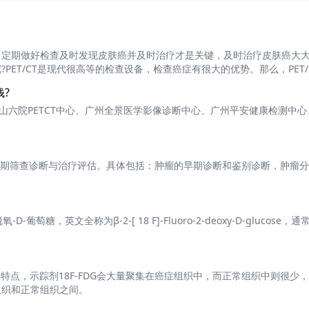
，定期做好检查及时发现皮肤癌并及时治疗才是关键，及时治疗皮肤癌大
ET/CT是现代很高等的检查设备，检查癌症有很大的优势。那么，PET/
钱?
广州中山六院PETCT中心、广州全景医学影像诊断中心、广州平安健康检测中
肿瘤的初期筛查诊断与治疗评估。具体包括：肿瘤的早期诊断和鉴别诊断，肿瘤
萄糖，英文全称为β-2-[ 18 F]-Fluoro-2-deoxy-D-glucose，通
的特点，示踪剂18F-FDG会大量聚集在癌症组织中，而正常组织中则很少
组织和正常组织之间。