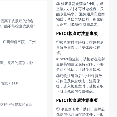
③ 检查前需要禁食6小时，即
空腹六小时才可以做检查，只
能少量喝水。 避免服用高糖类
物质，禁饮含糖饮料，糖尿病
大提高了皮肤癌的治愈
人正常用降糖药 或胰岛素。
CT能不能检查皮肤癌?
PETCT检查时注意事项
心、广州华侨医院、广州
①检查前排空膀胱，排尿时尽
量避免尿液，污染体表和衣
裤。
②petct检查前，被检者在注射
分期、复发的鉴别，肿
显像药物后应保持安静，不要
走动不说话，可以少量饮水。
③药物注射前后1小时保持放
松体位及休息状态，注意保
常简称为18F-
暖，进入检查室时，受检者取
下身上佩戴的金属物品。
PETCT检查后注意事项
，这样很容易就区别出
① 尽量多喝水，以利于注射显
像剂的代谢而排除体外，一般