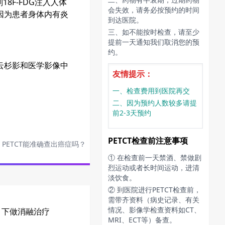
剂
18F-FDG
注入人体
会失效，请务必按预约的时间
因为患者身体内有炎
到达医院。
三、如不能按时检查，请至少
提前一天通知我们取消您的预
约。
云杉影和医学影像中
友情提示：
一、检查费用到医院再交
二、因为预约人数较多请提
前2-3天预约
PETCT检查前注意事项
：
PETCT能准确查出癌症吗？
① 在检查前一天禁酒、禁做剧
烈运动或者长时间运动，进清
淡饮食。
② 到医院进行PETCT检查前，
需带齐资料（病史记录、有关
情况、影像学检查资料如CT、
引下做消融治疗
MRI、ECT等）备查。