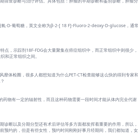
肿瘤的初期筛查诊断与治疗评估。具体包括：肿瘤的早期诊断和鉴别诊断，肿瘤
萄糖，英文全称为β-2-[ 18 F]-Fluoro-2-deoxy-D-glucose，通
的特点，示踪剂18F-FDG会大量聚集在癌症组织中，而正常组织中则很少
组织和正常组织之间。
TCT风靡体检圈，很多人都想知道为什么PET-CT检查能够这么快的得到专
呢？
时注射的药物有一定的辐射性，而且这种药物需要一段时间才能从体内完全代谢，所
？
瘤的早期诊断以及分期分型还有术后评估等多方面都发挥着重要的作用，所以
需要提前预约的，但是有些女性，预约时间刚刚好事月经期间，我们都知道，
害身体吗？