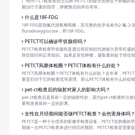
广州PET-CT检查肾癌怎么样?PET-CT的较大优势在于
瘤治疗方案的指导，肿瘤预后的评估等等。
什么是18F-FDG
18F-FDG是指氟代脱氧葡萄糖，其完整的化学名称为2-氟-2-脱氧-D-葡
flurodeoxyglucose，即18F-FDG。
PETCT可以确诊甲状腺癌吗？
PETCT检查检查甲状腺癌是通过癌症组织代谢能力异常旺盛
癌症组织和正常组织。如果是良性肿瘤，摄取量则处于癌症
PETCT风靡体检圈？PETCT体检有什么好处？
PETCT风靡体检圈？PETCT体检有什么好处？近年来，PE
要是归功于它的检查优等原理。那么PETCT体检有什么好处
pet-ct检查后的辐射对家人的影响大吗？
pet-ct检查后是具有一定的辐射性的，因为pet-ct检查
要和患者保持一定的距离。
女性在月经期间能否做PETCT检查？会伤害身体吗
PETCT是一种十分优等的影像学检查设备，PETCT在肿
期做一次PETCT检查来进行癌症的预防。PETCT检查是
较虚弱的，那么，女性在月经期间能否做PETCT检查？会伤