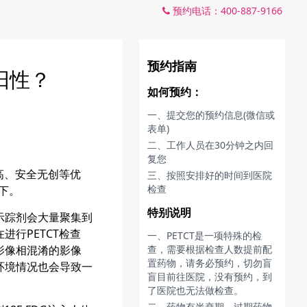
预约电话：400-887-9166
预约指南
阳性？
如何预约：
一、提交您的预约信息(微信或
表单)
二、工作人员在30分钟之内回
复您
高、安全无创等优
三、按照安排好的时间到医院
检查
下。
特别说明
示踪剂会大量聚集到
行PETCT检查
一、PETCT是一项特殊的检
影像相混淆的影像
查，需要根据检查人数提前配
置药物，请务必预约，切勿盲
环境情况也会导致一
盲目前往医院，没有预约，到
了医院也无法做检查。
二、药物有半衰期，过期药物