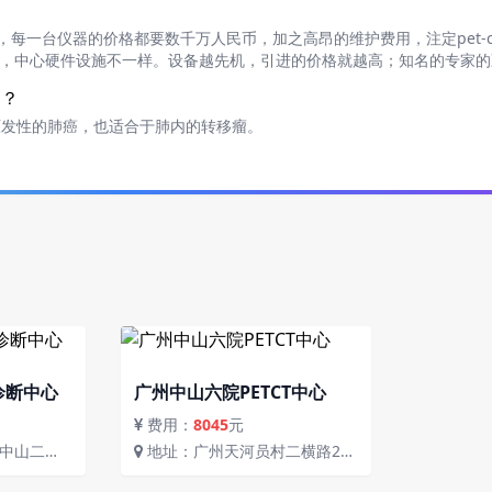
疗器械，每一台仪器的价格都要数千万人民币，加之高昂的维护费用，注定pet-
一样，中心硬件设施不一样。设备越先机，引进的价格就越高；知名的专家
疗？
原发性的肺癌，也适合于肺内的转移瘤。
诊断中心
广州中山六院PETCT中心
费用：
8045
元
地址：广州天河员村二横路26
对面
号地铁5号线员村站C出口中山六