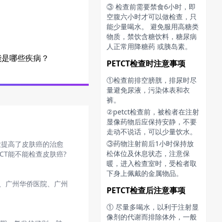
？
③ 检查前需要禁食6小时，即
空腹六小时才可以做检查，只
能少量喝水。 避免服用高糖类
物质，禁饮含糖饮料，糖尿病
？
人正常用降糖药 或胰岛素。
能是哪些疾病？
PETCT检查时注意事项
①检查前排空膀胱，排尿时尽
量避免尿液，污染体表和衣
裤。
②petct检查前，被检者在注射
显像药物后应保持安静，不要
走动不说话，可以少量饮水。
③药物注射前后1小时保持放
大提高了皮肤癌的治愈
松体位及休息状态，注意保
CT能不能检查皮肤癌?
暖，进入检查室时，受检者取
下身上佩戴的金属物品。
心、广州华侨医院、广州
PETCT检查后注意事项
① 尽量多喝水，以利于注射显
像剂的代谢而排除体外，一般