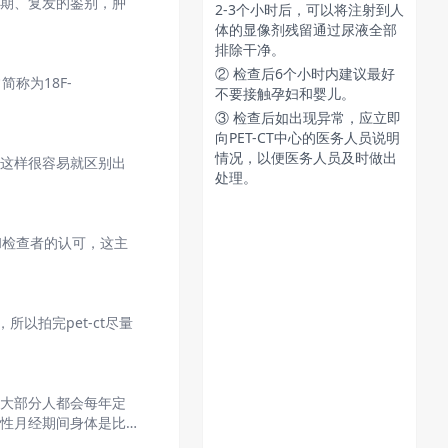
分期、复发的鉴别，肿
2-3个小时后，可以将注射到人
体的显像剂残留通过尿液全部
排除干净。
② 检查后6个小时内建议最好
常简称为18F-
不要接触孕妇和婴儿。
③ 检查后如出现异常，应立即
向PET-CT中心的医务人员说明
情况，以便医务人员及时做出
，这样很容易就区别出
处理。
家和检查者的认可，这主
以拍完pet-ct尽量
，大部分人都会每年定
女性月经期间身体是比