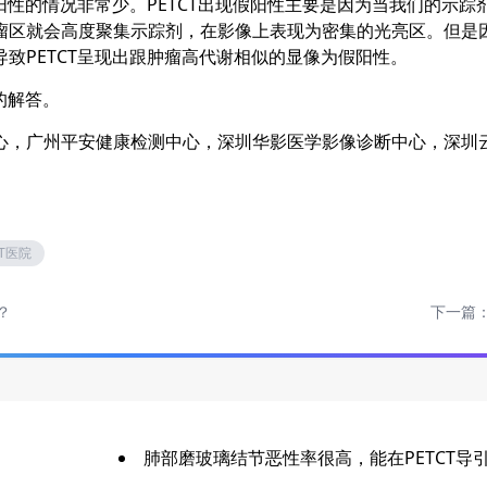
性的情况非常少。PETCT出现假阳性主要是因为当我们的示踪
瘤区就会高度聚集示踪剂，在影像上表现为密集的光亮区。但是
致PETCT呈现出跟肿瘤高代谢相似的显像为假阳性。
的解答。
心
，
广州平安健康检测中心
，
深圳华影医学影像诊断中心
，
深圳
CT医院
？
下一篇
肺部磨玻璃结节恶性率很高，能在PETCT导