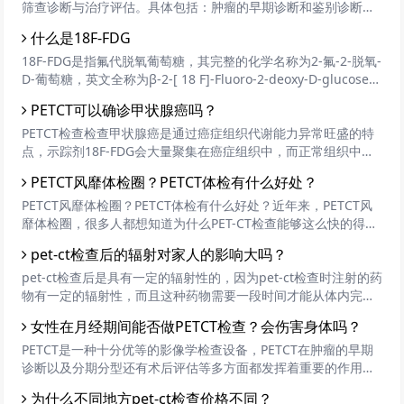
筛查诊断与治疗评估。具体包括：肿瘤的早期诊断和鉴别诊断，
肿瘤分期、复发的鉴别，肿瘤治疗方案的指导，肿瘤预后的评估
什么是18F-FDG
等等。
18F-FDG是指氟代脱氧葡萄糖，其完整的化学名称为2-氟-2-脱氧-
D-葡萄糖，英文全称为β-2-[ 18 F]-Fluoro-2-deoxy-D-glucose，
通常简称为18F-flurodeoxyglucose，即18F-FDG。
PETCT可以确诊甲状腺癌吗？
PETCT检查检查甲状腺癌是通过癌症组织代谢能力异常旺盛的特
点，示踪剂18F-FDG会大量聚集在癌症组织中，而正常组织中则
很少，这样很容易就区别出癌症组织和正常组织。如果是良性肿
PETCT风靡体检圈？PETCT体检有什么好处？
瘤，摄取量则处于癌症组织和正常组织之间。
PETCT风靡体检圈？PETCT体检有什么好处？近年来，PETCT风
靡体检圈，很多人都想知道为什么PET-CT检查能够这么快的得到
专家和检查者的认可，这主要是归功于它的检查优等原理。那么
pet-ct检查后的辐射对家人的影响大吗？
PETCT体检有什么好处呢？
pet-ct检查后是具有一定的辐射性的，因为pet-ct检查时注射的药
物有一定的辐射性，而且这种药物需要一段时间才能从体内完全
代谢，所以拍完pet-ct尽量要和患者保持一定的距离。
女性在月经期间能否做PETCT检查？会伤害身体吗？
PETCT是一种十分优等的影像学检查设备，PETCT在肿瘤的早期
诊断以及分期分型还有术后评估等多方面都发挥着重要的作用，
所以，大部分人都会每年定期做一次PETCT检查来进行癌症的预
为什么不同地方pet-ct检查价格不同？
防。PETCT检查是需要提前预约的，但是有些女性，预约时间刚