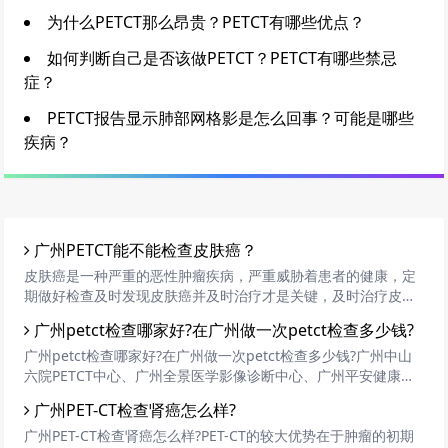
为什么PETCT那么昂贵？PETCT有哪些优点？
如何判断自己是否该做PETCT？PETCT有哪些禁忌
症？
PETCT报告显示肺部网格影是怎么回事？可能是哪些
疾病？
广州PETCT能不能检查皮肤癌？
皮肤癌是一种严重的恶性肿瘤疾病，严重威胁着患者的健康，定
期做好检查及时发现皮肤癌并及时治疗才是关键，及时治疗皮肤
癌大大提高了皮肤癌的治愈系数、提高了皮肤癌的生存期。那
广州petct检查哪家好?在广州做一次petct检查多少钱?
么，皮肤癌应该怎样检查呢?PET/CT是现代很高等的检查设备，
检查癌症有很大的优势。那么，PET/CT能不能检查皮肤癌?
广州petct检查哪家好?在广州做一次petct检查多少钱?广州中山
六院PETCT中心、广州全景医学影像诊断中心、广州平安健康检
测中心、广州华侨医院、广州高尚医学影像体检PETCT中心、广
广州PET-CT检查肾癌怎么样?
州中医药大学金沙洲医院
广州PET-CT检查肾癌怎么样?PET-CT的较大优势在于肿瘤的初期