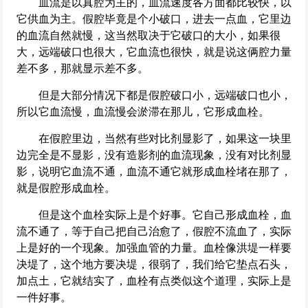
血流是以真腔为主的，血流速度各方面都比较快，以
它供血为主。假腔毕竟是个小破口，进去一点血，它里边
的血流自然就慢，这当然取决于它破口的大小，如果很
大，远端破口也很大，它血流也很快，就是说这俩腔力量
差不多，那就显示差不多。
但是大部分情况下都是假腔破口小，远端破口也小，
所以它血流慢，血流慢会淤滞在那儿，它形成血栓。
在假腔里边，当然有些对比剂显影了，如果这一块里
边完全是不显影，没有造影剂的血流现象，没有对比剂显
影，说明它血流不通，血流不通它就形成血栓堵在那了，
就是假腔形成血栓。
但是这个血栓实际上是个好事。它自己形成血栓，血
流不通了，等于自己把自己治愈了，假腔不流血了，实际
上是好的一个现象。加强血管的力量。血栓像洪堤一样要
决堤了，这个地方要决堤，很弱了，我们给它垫点石头，
加点土，它就结实了，血栓有点类似这个道理，实际上是
一件好事。