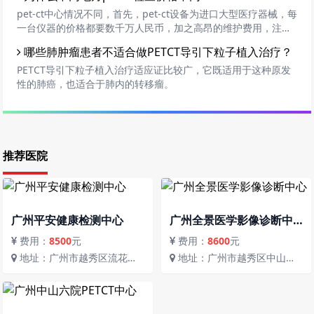
刚好事月经期间，我们都知道，女性月经期间身体是比较虚弱
pet-ct中心情况不同，首先，pet-ct设备为进口大型医疗器械，每
的，那么，女性在月经期间能否做PETCT检查？会伤害身体吗？
一台仪器的价格都要数千万人民币，加之高昂的维护费用，注定
pet-ct价格不便宜。各家pet-ct中心实际情况是不一样的，设备不
哪些肺肿瘤患者不适合做PETCT导引下粒子植入治疗？
一样，专家也不一样，中心硬件设施不一样。设备越先机，引进
的价格就越高；知名的专家的薪资等也是不小的支出。
PETCT导引下粒子植入治疗适应证比较广，它既适用于这种原发
性的肺癌，也适合于肺内的转移瘤。
推荐医院
广州平安健康检测中心
广州全景医学影像诊断中
心
费用：
8500
元
费用：
8600
元
地址：广州市越秀区流花街
地址：广州市越秀区中山二
流花路117号
路80号省人民医院大门对面